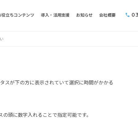
お役立ちコンテンツ
導入・活用支援
お知らせ
会社概要
0
い
・高度化支援ソリューション
イトペーパー・資料一覧
アップデート情報
オリジナルアプリ
セミナー一覧
ce CommunicationSuite
タスが下の方に表示されていて選択に時間がかかる
ght Voice Mining
OICE
連携ソリューション
タスの頭に数字入れることで指定可能です。