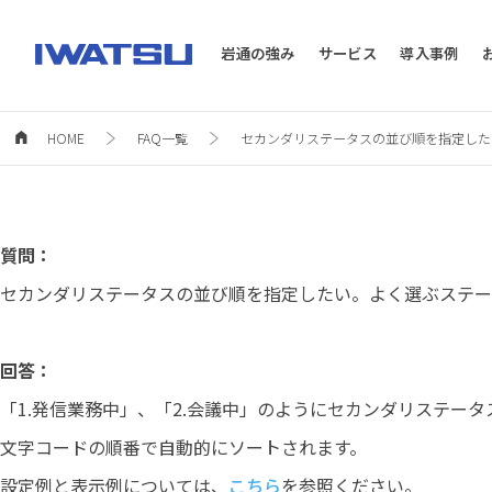
岩通の強み
サービス
導入事例
HOME
FAQ一覧
セカンダリステータスの並び順を指定した
コンタクトセンター構築
コラム一覧
よくある質問
AI
ホワ
製品
質問：
Blue CommPaaS
AmiVoi
セカンダリステータスの並び順を指定したい。よく選ぶステー
Blue Luna Cloud
ForeSi
Genesys Cloud CX
MOBI V
AVAYA
CRM
回答：
「1.発信業務中」、「2.会議中」のようにセカンダリステー
文字コードの順番で自動的にソートされます。
設定例と表示例については、
こちら
を参照ください。